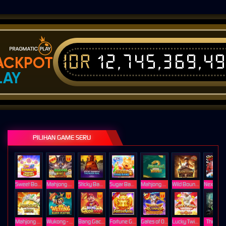
IDR
12,745,390,7
ACKPOT
LAY
PILIHAN GAME SERU
Sweet Bonanza Super Scatter
Mahjong Wins 3 – Black Scatter
Sticky Bandits Thunder Rail
Sugar Bang Bang 2
Mahjong Ways 2
Wild Bounty Showdown
Mahjong Ways
Wukong - Black Scatter
Bang Gacor 1000
Fortune Gems
Gates of Olympus Super Scatter
Lucky Twins Nexus
The Cryp