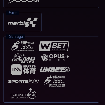
Race
Olahraga