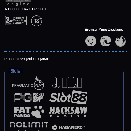
Tanggung Jawab Bermain
Browser Yang Didukung
Platform Penyedia Layanan
Slots