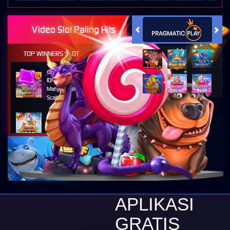
Video Slot Paling Hits
TOP WINNERS SLOT
di****1
IDR
10,653,800.00
Mahjong Wins 3 – Black
Scatter
fu****3
IDR
10,636,880.00
Gates of Olympus 1000
kari****6
IDR
9,602,000.00
Gates of Olympus™
kari****6
APLIKASI
IDR
7,914,000.00
Sugar Rush
GRATIS
zeusba****u