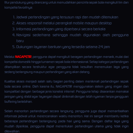
fitur pendukung yang dirancang untuk memudahkan pencinta sepak bola mengikuti tim dan
kompetisi favoritnya:
Jadwal pertandingan yang tersusun rapi dan mudah ditemukan
Akses responsif melalui perangkat mobile maupun desktop
Informasi pertandingan yang diperbarui secara berkala
Navigasi sederhana sehingga mudah digunakan oleh pengguna
baru
Dukungan layanan bantuan yang tersedia selama 24 jam
Melalui
NAGAPETIR
, pengguna dapat mengikuti beragam pertandingan menarik, mulai dari
kompetisi domestik hingga turnamen sepak bola internasional. Setiap kategori pertandingan
ditampilkan secara terstruktur agar pengguna tidak kesulitan menemukan laga yang
sedang berlangsung maupun pertandingan yang akan datang.
Kualitas akses menjadi salah satu bagian penting dalam menikmati pertandingan sepak
bola secara online. Oleh karena itu, NAGAPETIR menggunakan sistem yang ringan dan
kompatibel dengan berbagai jenis koneksi internet. Pengguna tetap disarankan memakai
jaringan yang stabil agar tayangan dapat dinikmati dengan lebih nyaman tanpa gangguan
buffering berlebihan.
Selain menonton pertandingan secara langsung, pengguna juga dapat memanfaatkan
informasi jadwal untuk merencanakan waktu menonton. Hal ini sangat membantu ketika
beberapa pertandingan berlangsung pada hari yang sama. Dengan daftar laga yang
mudah diperiksa, pengguna dapat menentukan pertandingan utama yang tidak ingin
dilewatkan.