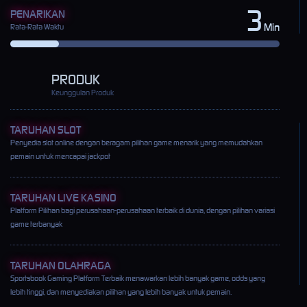
3
PENARIKAN
Min
Rata-Rata Waktu
PRODUK
Keunggulan Produk
TARUHAN SLOT
Penyedia slot online dengan beragam pilihan game menarik yang memudahkan
pemain untuk mencapai jackpot
TARUHAN LIVE KASINO
Platform Pilihan bagi perusahaan-perusahaan terbaik di dunia, dengan pilihan variasi
game terbanyak
TARUHAN OLAHRAGA
Sportsbook Gaming Platform Terbaik menawarkan lebih banyak game, odds yang
lebih tinggi, dan menyediakan pilihan yang lebih banyak untuk pemain.