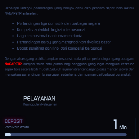
Beberapa kategori pertandingan yang banyak dicari oleh pencinta sepak bola melalui
NAGAPETIR antara lain:
Pertandingan liga domestik dari berbagai negara
Kompetisi antarklub tingkat internasional
Laga tim nasional dan turnamen dunia
Pertandingan derby yang menghadirkan rivalitas besar
Babak semifinal dan final dari kompetisi bergengsi
Dengan akses yang praktis, tampilan responsif, serta pilihan pertandingan yang beragam,
NAGAPETIR
menjadi salah satu pilihan bagi pengguna yang ingin mengikuti keseruan
sepak bola secara lebih mudah. Seluruh layanan dirancang agar proses mencari jadwal dan
mengakses pertandingan terasa cepat, sederhana, dan nyaman dari berbagai perangkat.
PELAYANAN
Keunggulan Pelayanan
1
DEPOSIT
Min
Rata-Rata Waktu