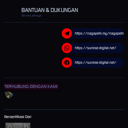
BANTUAN & DUKUNGAN
Servis Lainnya
https://nagapetir.my/nagapetir
https://sunrise-digital.net/
https://sunrise-digital.net/
TERHUBUNG DENGAN KAMI
Bersertifikasi Dari