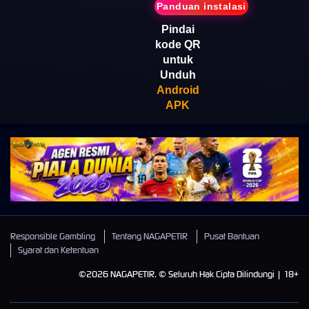
Panduan instalasi
Pindai
kode QR
untuk
Unduh
Android
APK
Responsible Gambling
Tentang NAGAPETIR
Pusat Bantuan
Syarat dan Ketentuan
©2026 NAGAPETIR. © Seluruh Hak Cipta Dilindungi | 18+