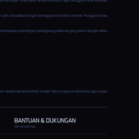
ertandingan ditampilkan secara terstruktur agar pengguna tidak kesulitan
n dan kompatibel dengan berbagai jenis koneksi internet. Pengguna tetap
a beberapa pertandingan berlangsung pada hari yang sama. Dengan daftar
uan sepak bola secara lebih mudah. Seluruh layanan dirancang agar proses
BANTUAN & DUKUNGAN
Servis Lainnya