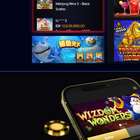
Mahjong Wins 3 – Black
Scatter
fu****3
IDR
10,636,880.00
Gates of Olympus 1000
kari****6
IDR
9,602,000.00
Gates of Olympus™
kari****6
IDR
7,914,000.00
Sugar Rush
zeusba****u
IDR
5,076,000.00
Gates of Olympus 1000
kmsu****i
IDR
3,712,000.00
Aztec Gems Deluxe™
hend****2
IDR
3,178,000.00