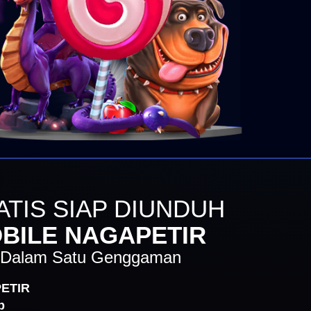
ATIS SIAP DIUNDUH
OBILE NAGAPETIR
 Dalam Satu Genggaman
ETIR
p