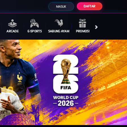
DAFTAR
MASUK
ARCADE
E-SPORTS
SABUNG AYAM
PROMOSI