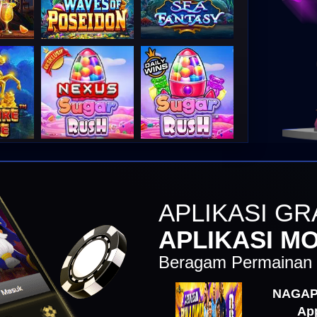
APLIKASI GR
APLIKASI M
Beragam Permainan
NAGAP
Ap