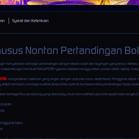
uan
Syarat dan Ketentuan
usus Nonton Pertandingan Bola
ingin menyaksikan berbagai pertandingan dengan akses cepat dan tayangan yang lancar. Melalui s
ilan responsif juga membuat NAGAPETIR nyaman diakses menggunakan ponsel, tablet, laptop, mau
ETIR
menyediakan halaman yang ringan dengan susunan menu sederhana. Pengguna dapat mene
g stabil membantu menjaga kualitas akses tetap optimal, termasuk ketika pertandingan besar sed
an berbagai fitur pendukung yang dirancang untuk memudahkan pencinta sepak bola mengikuti ti
temukan
top
pengguna baru
am